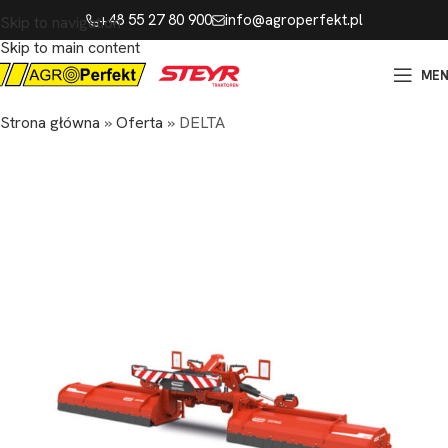
+48 55 27 80 900
info@agroperfekt.pl
Skip to navigation
Skip to main content
ME
Strona główna
»
Oferta
»
DELTA