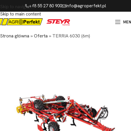
+48 55 27 80 900
info@agroperfekt.pl
Skip to navigation
Skip to main content
ME
Strona główna
»
Oferta
»
TERRIA 6030 (6m)