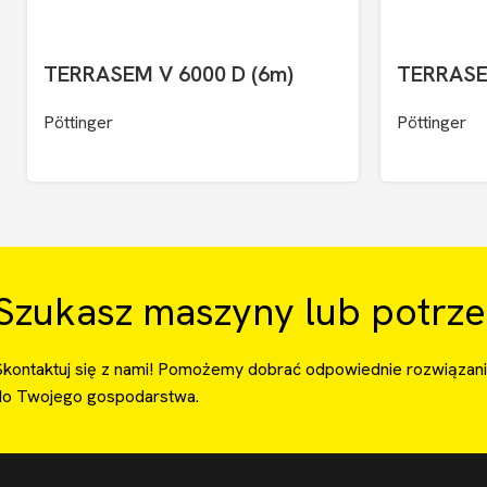
TERRASEM V 6000 D (6m)
TERRASE
Pöttinger
Pöttinger
Szukasz maszyny lub potrze
Skontaktuj się z nami! Pomożemy dobrać odpowiednie rozwiązan
do Twojego gospodarstwa.