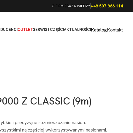
+48 507 866 114
O FIRMIE
BAZA WIEDZY
Katalog
Kontakt
ODUCENCI
OUTLET
SERWIS I CZĘŚCI
AKTUALNOŚCI
000 Z CLASSIC (9m)
zybkie i precyzyjne rozmieszczanie nasion.
szystkimi najczęściej wykorzystywanymi nasionami.