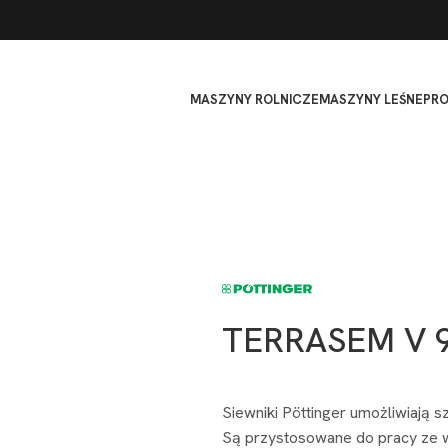
MASZYNY ROLNICZE
MASZYNY LEŚNE
PR
TERRASEM V 9
Siewniki Pöttinger umożliwiają s
Są przystosowane do pracy ze w