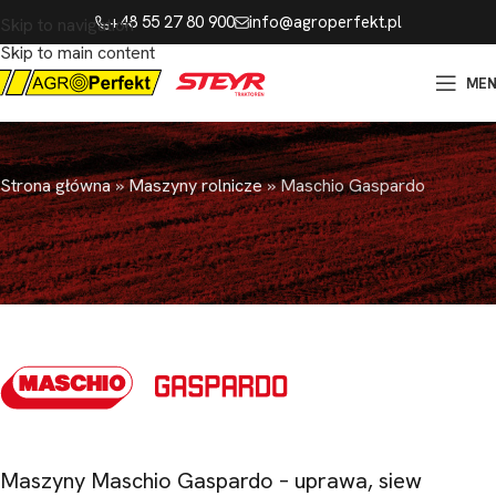
+48 55 27 80 900
info@agroperfekt.pl
Skip to navigation
Skip to main content
ME
Strona główna
»
Maszyny rolnicze
»
Maschio Gaspardo
Maszyny Maschio Gaspardo – uprawa, siew