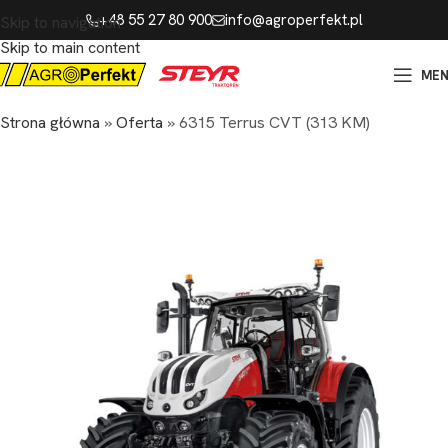
+48 55 27 80 900
info@agroperfekt.pl
Skip to navigation
Skip to main content
ME
Strona główna
»
Oferta
»
6315 Terrus CVT (313 KM)