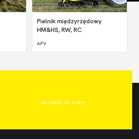
Pielnik międzyrzędowy
HM&HS, RW, RC
APV
Skontaktuj się z nami