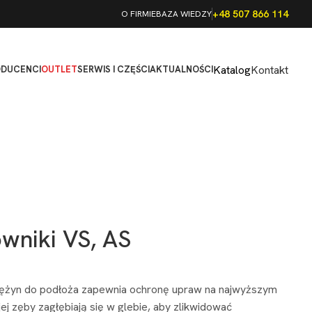
+48 507 866 114
O FIRMIE
BAZA WIEDZY
Katalog
Kontakt
ODUCENCI
OUTLET
SERWIS I CZĘŚCI
AKTUALNOŚCI
wniki VS, AS
rężyn do podłoża zapewnia ochronę upraw na najwyższym
ej zęby zagłębiają się w glebie, aby zlikwidować