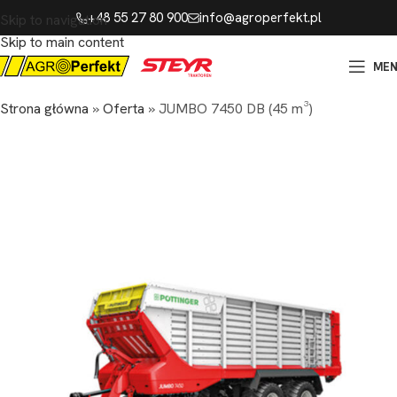
+48 55 27 80 900
info@agroperfekt.pl
Skip to navigation
Skip to main content
ME
Strona główna
»
Oferta
»
JUMBO 7450 DB (45 m³)