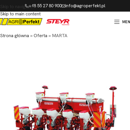
+48 55 27 80 900
info@agroperfekt.pl
Skip to navigation
Skip to main content
ME
Strona główna
»
Oferta
»
MARTA