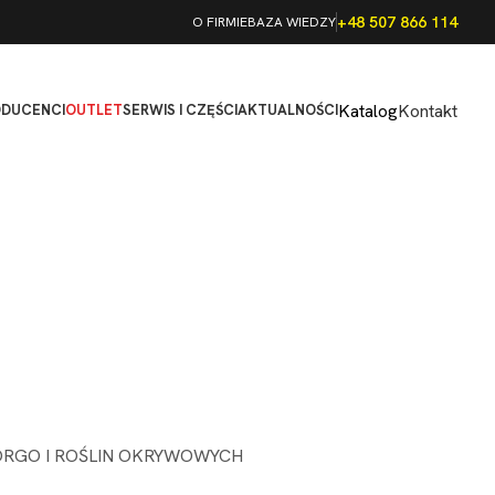
+48 507 866 114
O FIRMIE
BAZA WIEDZY
Katalog
Kontakt
ODUCENCI
OUTLET
SERWIS I CZĘŚCI
AKTUALNOŚCI
ORGO I ROŚLIN OKRYWOWYCH