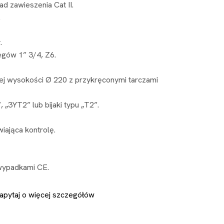
ad zawieszenia Cat II.
.
.
egów 1” 3/4, Z6.
j wysokości Ø 220 z przykręconymi tarczami
„3YT2” lub bijaki typu „T2”.
iająca kontrolę.
wypadkami CE.
apytaj o więcej szczegółów