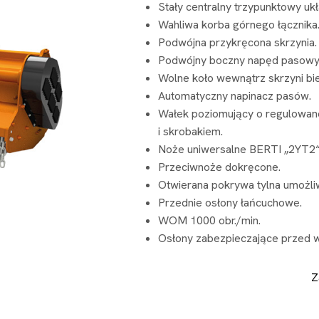
Stały centralny trzypunktowy ukł
Wahliwa korba górnego łącznika
Podwójna przykręcona skrzynia.
Podwójny boczny napęd pasowy
Wolne koło wewnątrz skrzyni bi
Automatyczny napinacz pasów.
Wałek poziomujący o regulowane
i skrobakiem.
Noże uniwersalne BERTI „2YT2“, 
Przeciwnoże dokręcone.
Otwierana pokrywa tylna umożliw
Przednie osłony łańcuchowe.
WOM 1000 obr./min.
Osłony zabezpieczające przed 
Z