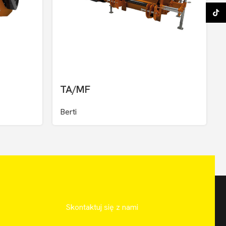
TikTo
TA/MF
Berti
Skontaktuj się z nami