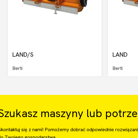
LAND/S
LAND
Berti
Berti
Szukasz maszyny lub potrze
Skontaktuj się z nami! Pomożemy dobrać odpowiednie rozwiązan
do Twojego gospodarstwa.