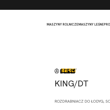
MASZYNY ROLNICZE
MASZYNY LEŚNE
PR
KING/DT
ROZDRABNIACZ DO ŁODYG, S