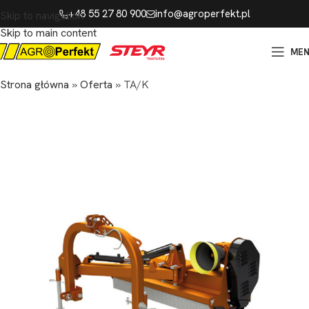
+48 55 27 80 900
info@agroperfekt.pl
Skip to navigation
Skip to main content
ME
Strona główna
»
Oferta
»
TA/K