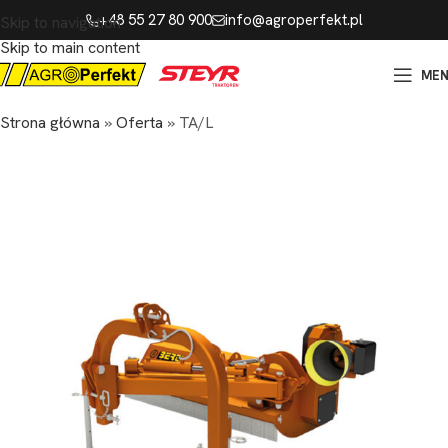
+48 55 27 80 900
info@agroperfekt.pl
Skip to navigation
Skip to main content
ME
Strona główna
»
Oferta
»
TA/L